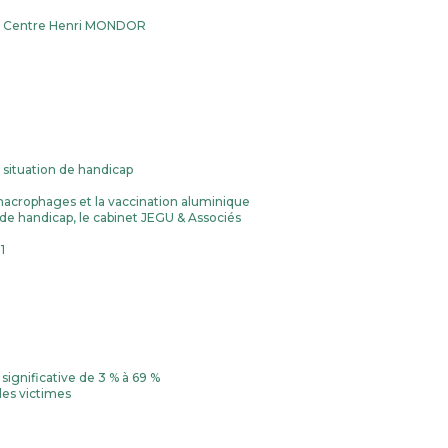
 du Centre Henri MONDOR
n situation de handicap
à macrophages et la vaccination aluminique
 de handicap, le cabinet JEGU & Associés
1
ignificative de 3 % à 69 %
des victimes