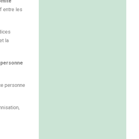
omité
f entre les
dices
et la
e personne
erce personne
nisation,