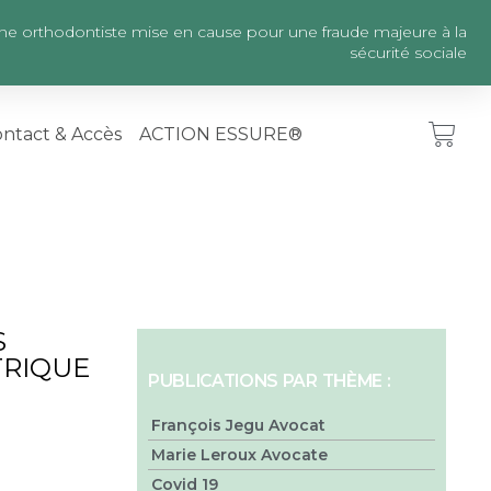
ne orthodontiste mise en cause pour une fraude majeure à la
sécurité sociale
ntact & Accès
ACTION ESSURE®
S
TRIQUE
PUBLICATIONS PAR THÈME :
François Jegu Avocat
Marie Leroux Avocate
Covid 19