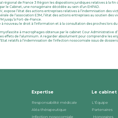
 régional de France 3 Région les dispositions juridiques relatives à la fin 
 par le Cabinet, une nonagénaire décédée au sein d’un EHPAD.
AV, expose l’état des actions entreprises relatives à l’indemnisation des vi
érale de l’association E3M, l’état des actions entreprises au soutien des 
FM jusqu’à Fort-de-France.
 nouveau le droit à l’information et à la consultation des proches lors du 
 myofasciite à macrophages obtenue par le cabinet Cour Administrative d’A
 les effets de l‘aluminium. A regarder absolument pour comprendre les enj
tat relatifs à l’indemnisation de l’infection nosocomiale issus de dossiers
Expertise
Le cabinet
Responsabilité médicale
L'Équipe
Aléa thérapeutique
Partenaires
Infection nosocomiale
Honoraires