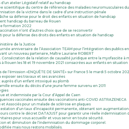
d’un atelier Législatif relatif au handicap
urnée scientifique du centre de référence des maladies neuromusculaires
mnisation de la victime dans le cadre d’une instruction pénale
âche sa défense pour le droit des enfants en situation de handicap
érent handicap du barreau de Rouen
 de formation 2022
vaccination n’ont d’autres choix que de se reconvertir
i pour la défense des droits des enfants en situation de handicap
istère de la Justice
journée anniversaire de l’Association TEAM pour l’intégration des publics e
vant un nouveau partenaire, Maître Lauriane ROBERT
 Consécration de la relation de causalité juridique entre la myofasciite 
s à Rouen les 18 et 19 novembre 2021 consacrées aux enfants en situation
ors de l’émission «ENQUÊTE DE SANTÉ» sur France 5 le mardi 5 octobre 202
à exposer ses travaux et ses avancées
et auprès d’un enfant intoxiqué au plomb
 famille ensuite du décès d’une jeune femme survenu en 2011
égies
e et indemnisée par la Cour d’Appel de Caen
équences vaccinales ensuite des vaccinations anti-COVID ASTRAZENECA
gu et Associés pour un malade de sclérose en plaques
testation d’un taux d’incapacité permanente, obtenant son augmentation s
ecours contre le décret DATAJUST pour garantir une réelle indemnisation 
itaires pour vous accueillir et vous servir en toute sécurité.
ation et diminution de l’indemnisation du dommage corporel.
modifiée mais nous restons mobilisés.