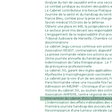
Analyse du lien de causalité entre une vacc
Le combat juridique au soutien des publics 
Le Cabinet contributeur à la Revue Prati
Journée de la santé et du handicap du territ
France Bleu, combat pour la prise en charge
Secret médical VS Droits de la défense
Obtenir une place en IME, la jurisprudence 
Le secteur privé mis devant ses responsabil
L’engagement de la responsabilité d’un pro
Tribunal Judiciaire de Marseille, Chambre co
discriminations
Le cabinet Jegu-Leroux continue son action
Association RESIST, contraception, dispositi
La presse normande relate nos actions au 
2ème journée annuelle du handicap des avocat
Indemnisation de l’aléa thérapeutique : Le T
de prévoyance professionnelle
Le cabinet JVL garant des règles applicables
Myofasciite à macrophages post-vaccinales : 
Le cabinet par la voix d’un de ses associés, 
Paris Normandie relaie une nouvelle fois l’ac
Admission en IME/IMP – Chronique d’un comba
Victoire du cabinet JVL au soutien des victi
Association AMPERE, centre régional de réé
Intervention du cabinet JEGU-LEROUX aux 
L’indemnisation des effets indésirables des v
Première journée handicap des avocats de l
Reconnaissance d’une tumeur cérébrale can