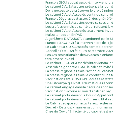
François JEGU avocat associé, intervient lors 
Le cabinet JVL & Associés présent à la jo
De la nécessité de préserver le droit à inde
Le cabinet JVL et Associés continue sans rel
François Jégu, avocat associé, désigné réf
Le cabinet JVL & Associés ouvre sa session
Les professionnels de santé qui refusent la 
Le cabinet JVL et Associés totalement invest
Maltraitances en EHPAD
Algorithme DATAJUST, abandonné par le Min
François JEGU invité à intervenir lors de la 
Le Cabinet JEGU & Associés compte doréna
Conseil d’État – Arrêt du 29 septembre 2021.
Les Assises nationales des Avocats d’enfant
totalement investi
Le cabinet JEGU et Associés interviendra l
Assemblée générale E3M : le cabinet invité 
La presse régionale relaie l’action du cabin
La presse régionale relaie le combat d’une
Vaccinations anti COVID-19 : doutes et strat
Une Fibromyalgie Post Traumatique reconnu
Le cabinet engagé dans le cadre des cons
Vaccination : victoire à Lyon du cabinet Je
Le cabinet porte devant la Cour d’Appel con
Le cabinet porte devant le Conseil d’Etat r
Le Cabinet adapte son activité aux règles san
Décret « Datajust », numérisation normalis
Crise du Covid 19, l’activité du cabinet est 