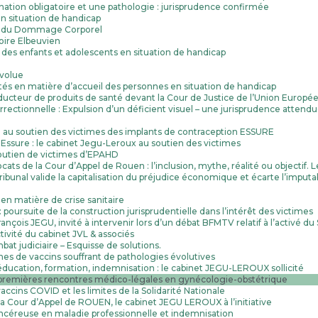
ination obligatoire et une pathologie : jurisprudence confirmée
en situation de handicap
que du Dommage Corporel
oire Elbeuvien
 des enfants et adolescents en situation de handicap
évolue
ités en matière d’accueil des personnes en situation de handicap
ducteur de produits de santé devant la Cour de Justice de l’Union Europé
rrectionnelle : Expulsion d’un déficient visuel – une jurisprudence attend
 au soutien des victimes des implants de contraception ESSURE
f Essure : le cabinet Jegu-Leroux au soutien des victimes
soutien de victimes d’EPAHD
s de la Cour d’Appel de Rouen : l’inclusion, mythe, réalité ou objectif. L
ribunal valide la capitalisation du préjudice économique et écarte l’imputa
 en matière de crise sanitaire
poursuite de la construction jurisprudentielle dans l’intérêt des victimes
François JEGU, invité à intervenir lors d’un débat BFMTV relatif à l’activé d
tivité du cabinet JVL & associés
t judiciaire – Esquisse de solutions.
mes de vaccins souffrant de pathologies évolutives
ducation, formation, indemnisation : le cabinet JEGU-LEROUX sollicité
premières rencontres médico-légales en gynécologie-obstétrique
accins COVID et les limites de la Solidarité Nationale
a Cour d’Appel de ROUEN, le cabinet JEGU LEROUX à l’initiative
céreuse en maladie professionnelle et indemnisation