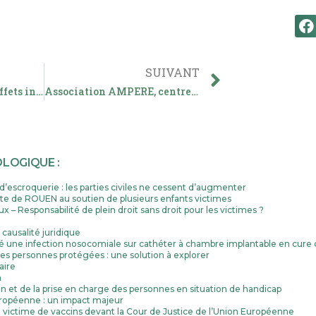
SUIVANT
L’indemnisation des effets indésirables des vaccins COVID et les limites de la Solidarité Nationale
Association AMPERE, centre régional de rééducation, formation, indemnisation : le cabinet JEGU-LEROUX sollicité
LOGIQUE :
’escroquerie : les parties civiles ne cessent d’augmenter
te de ROUEN au soutien de plusieurs enfants victimes
x – Responsabilité de plein droit sans droit pour les victimes ?
causalité juridique
é une infection nosocomiale sur cathéter à chambre implantable en cure
 personnes protégées : une solution à explorer
laire
n
ion et de la prise en charge des personnes en situation de handicap
Européenne : un impact majeur
 victime de vaccins devant la Cour de Justice de l’Union Européenne