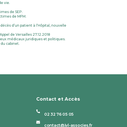
de vie.
ctimes de SEP.
victimes de MFM.
décès d’un patient à l’Hôpital, nouvelle
ppel de Versailles 27.12.2018
eux médicaux juridiques et politiques.
 du cabinet.
Contact et Accès
02 32 76 05 05
contact@jvl-associes.fr