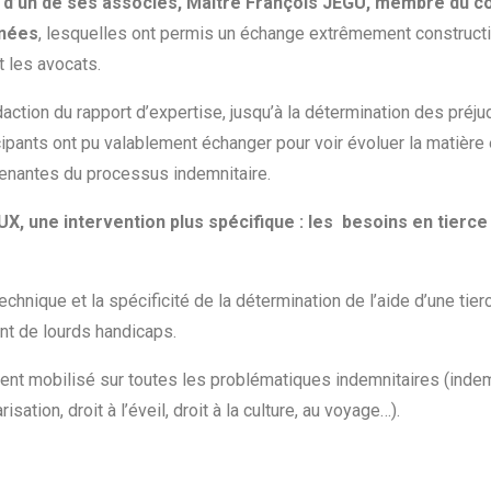
e d’un de ses associés, Maître François JEGU, membre du c
rnées
, lesquelles ont permis un échange extrêmement constructi
t les avocats.
daction du rapport d’expertise, jusqu’à la détermination des préju
icipants ont pu valablement échanger pour voir évoluer la matière 
prenantes du processus indemnitaire.
UX, une intervention plus spécifique : les besoins en tierc
technique et la spécificité de la détermination de l’aide d’une ti
nt de lourds handicaps.
t mobilisé sur toutes les problématiques indemnitaires (indem
ation, droit à l’éveil, droit à la culture, au voyage…).