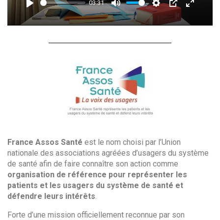
03:31
Play
Mute
Settings
PIP
Enter
fullsc
France Assos Santé
est le nom choisi par l’Union
nationale des associations agréées d’usagers du système
de santé afin de faire connaître son action comme
organisation de référence pour représenter les
patients et les usagers du système de santé et
défendre leurs intérêts
.
Forte d’une mission officiellement reconnue par son