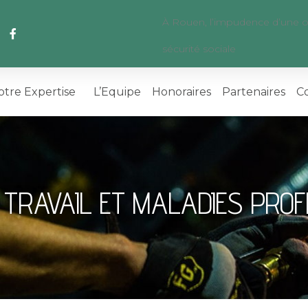
À Rouen, l’impudence d’une o
sécurité sociale
otre Expertise
L’Equipe
Honoraires
Partenaires
Co
 TRAVAIL ET MALADIES PRO