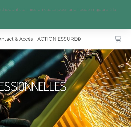
rthodontiste mise en cause pour une fraude majeure à la
ntact & Accès
ACTION ESSURE®
FESSIONNELLES