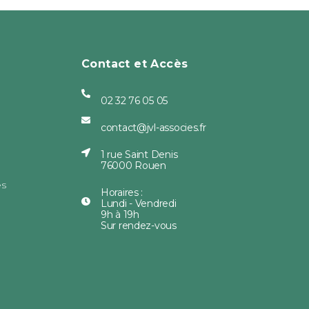
Contact et Accès
02 32 76 05 05
contact@jvl-associes.fr
1 rue Saint Denis
76000 Rouen
es
Horaires :
Lundi - Vendredi
9h à 19h
Sur rendez-vous