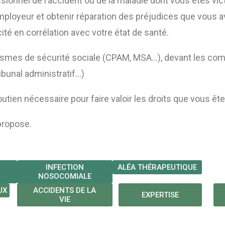
ssionnel de l’accident ou de la maladie dont vous êtes vic
employeur et obtenir réparation des préjudices que vous a
té en corrélation avec votre état de santé.
ismes de sécurité sociale (CPAM, MSA…), devant les com
ribunal administratif…)
outien nécessaire pour faire valoir les droits que vous êt
propose.
INFECTION
ALÉA THÉRAPEUTIQUE
NOSOCOMIALE
UX
ACCIDENTS DE LA
EXPERTISE
VIE