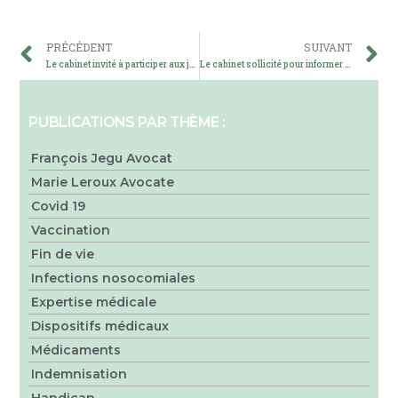
PRÉCÉDENT
SUIVANT
Le cabinet invité à participer aux journées de travail scientifiques de l’association E3M.
Le cabinet sollicité pour informer les journalistes d’investigation de l’émission « SECRETS D’INFO » programmée sur France Inter le samedi 26 octobre à 13H20 qui traitera de la vaccination et de ses conséquences.
PUBLICATIONS PAR THÈME :
François Jegu Avocat
Marie Leroux Avocate
Covid 19
Vaccination
Fin de vie
Infections nosocomiales
Expertise médicale
Dispositifs médicaux
Médicaments
Indemnisation
Handicap