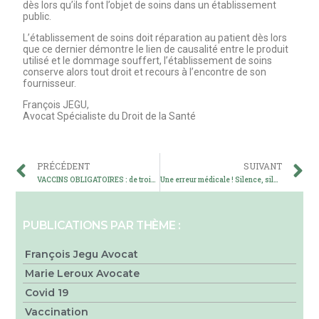
dès lors qu’ils font l’objet de soins dans un établissement
public.
L’établissement de soins doit réparation au patient dès lors
que ce dernier démontre le lien de causalité entre le produit
utilisé et le dommage souffert, l’établissement de soins
conserve alors tout droit et recours à l’encontre de son
fournisseur.
François JEGU,
Avocat Spécialiste du Droit de la Santé
PRÉCÉDENT
SUIVANT
VACCINS OBLIGATOIRES : de trois à onze, quand précipitation rime avec manque de précaution.
Une erreur médicale ! Silence, silence…
PUBLICATIONS PAR THÈME :
François Jegu Avocat
Marie Leroux Avocate
Covid 19
Vaccination